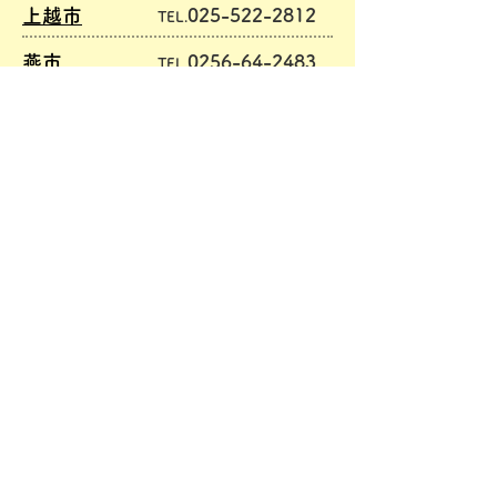
上越市
025-522-2812
TEL.
燕市
0256-64-2483
TEL.
十日町地域
(十日町市・津南町)
025-752-0888
TEL.
長岡市
0258-35-2380
TEL.
新潟市
025-241-3541
TEL.
見附市
0258-62-0609
TEL.
南魚沼
(南魚沼市・湯沢町)
025-772-4973
TEL.
妙高市
0255-72-0610
TEL.
村上地域
(村上市・関川村)
0254-53-6486
TEL.